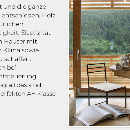
st und die ganze
r entschieden, Holz
ürlichen
gkeit, Elastizität
m Häuser mit
m Klima sowie
u schaffen.
ch bei
htsteuerung,
 all das sind
perfekten A+-Klasse