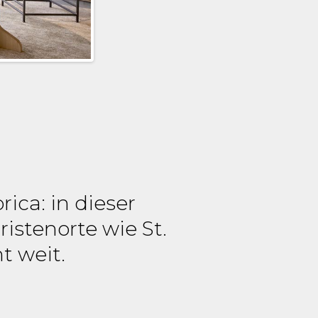
rica: in dieser
stenorte wie St.
t weit.